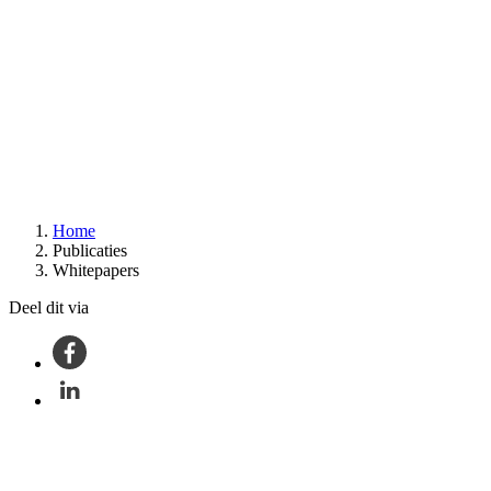
Home
Publicaties
Kruimelpad
Whitepapers
Deel dit via
Facebook
LinkedIn
Twitter