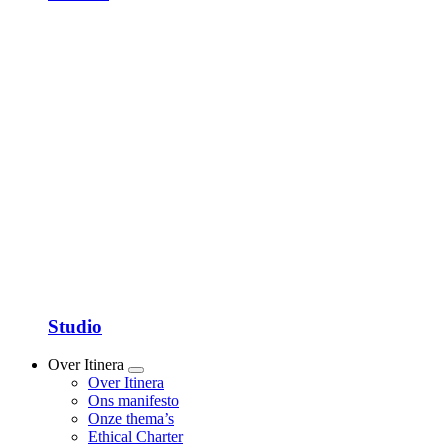
Studio
Over Itinera
Show
Over Itinera
submenu
Ons manifesto
Onze thema’s
Ethical Charter