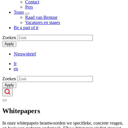
Contact
Pers
Team
Show
Raad van Bestuur
submenu
Vacatures en stages
Be a part of it
Zoeken
Apply
Nieuwsbrief
Secondary
fr
Menu
en
Zoeken
Apply
Whitepapers
In onze whitepapers beantwoorden we specifieke, concrete vragen,