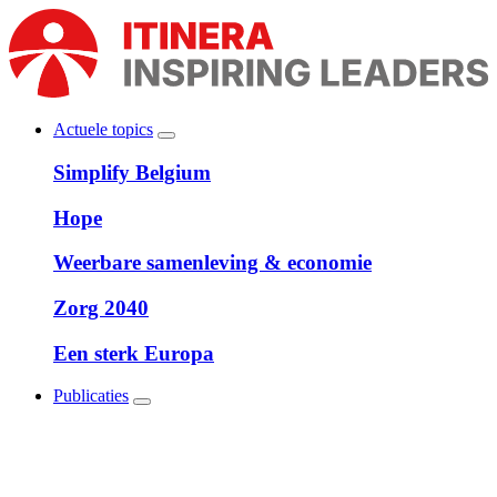
Overslaan
en
naar
de
inhoud
gaan
Actuele topics
Show
Main
submenu
Simplify Belgium
navigation
Hope
Weerbare samenleving & economie
Zorg 2040
Een sterk Europa
Publicaties
Show
submenu