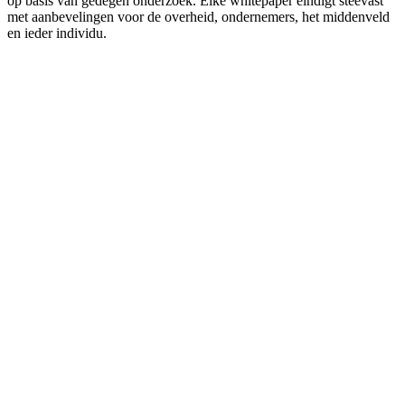
op basis van gedegen onderzoek. Elke whitepaper eindigt steevast
met aanbevelingen voor de overheid, ondernemers, het middenveld
en ieder individu.