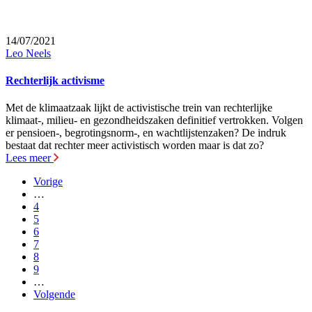
14/07/2021
Leo Neels
Rechterlijk activisme
Met de klimaatzaak lijkt de activistische trein van rechterlijke
klimaat-, milieu- en gezondheidszaken definitief vertrokken. Volgen
er pensioen-, begrotingsnorm-, en wachtlijstenzaken? De indruk
bestaat dat rechter meer activistisch worden maar is dat zo?
Lees meer
Vorige
Vorige
pagina
…
Paginering
Pagina
4
Pagina
5
Current
6
page
Pagina
7
Pagina
8
Pagina
9
…
Volgende
Volgende
pagina