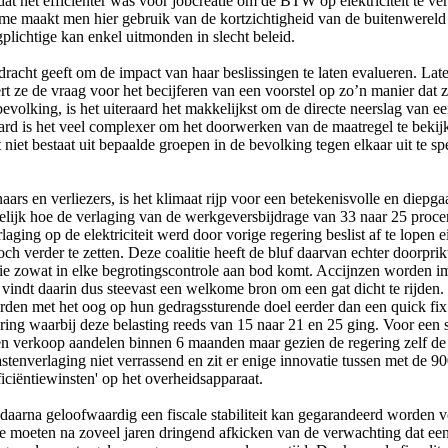
t het efficiënter was voor jobcreatie om de BTW op elektriciteit te verl
ame maakt men hier gebruik van de kortzichtigheid van de buitenwereld o
plichtige kan enkel uitmonden in slecht beleid.
racht geeft om de impact van haar beslissingen te laten evalueren. Late
leert ze de vraag voor het becijferen van een voorstel op zo’n manier 
 bevolking, is het uiteraard het makkelijkst om de directe neerslag van 
ard is het veel complexer om het doorwerken van de maatregel te bekijke
niet bestaat uit bepaalde groepen in de bevolking tegen elkaar uit te 
ars en verliezers, is het klimaat rijp voor een betekenisvolle en diepga
idelijk hoe de verlaging van de werkgeversbijdrage van 33 naar 25 proc
ging op de elektriciteit werd door vorige regering beslist af te lopen
h verder te zetten. Deze coalitie heeft de bluf daarvan echter doorprikt
die zowat in elke begrotingscontrole aan bod komt. Accijnzen worden 
 vindt daarin dus steevast een welkome bron om een gat dicht te rijden
den met het oog op hun gedragssturende doel eerder dan een quick fix
ering waarbij deze belasting reeds van 15 naar 21 en 25 ging. Voor een
 en verkoop aandelen binnen 6 maanden maar gezien de regering zelf de 
tenverlaging niet verrassend en zit er enige innovatie tussen met de 900
iciëntiewinsten' op het overheidsapparaat.
t daarna geloofwaardig een fiscale stabiliteit kan gegarandeerd worden 
We moeten na zoveel jaren dringend afkicken van de verwachting dat een