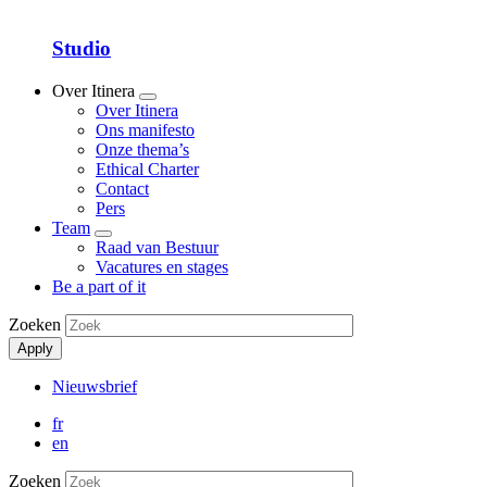
Studio
Over Itinera
Show
Over Itinera
submenu
Ons manifesto
Onze thema’s
Ethical Charter
Contact
Pers
Team
Show
Raad van Bestuur
submenu
Vacatures en stages
Be a part of it
Zoeken
Apply
Nieuwsbrief
Secondary
fr
Menu
en
Zoeken