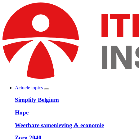
Overslaan
en
naar
de
inhoud
gaan
Actuele topics
Show
Main
submenu
Simplify Belgium
navigation
Hope
Weerbare samenleving & economie
Zorg 2040