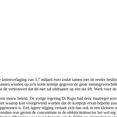
 lastenverlaging van 3,7 miljard euro zodat samen met de eerder beslis
unnen worden op zo'n korte termijn gegeven de grote meningsverschillen
t dit vertrouwen dat dit niet zal uitdraaien op een tax lift. Werk voor 
een nieuw beleid. De vorige regering Di Rupo had deze maatregel sowies
ier waarop kon voorgewend worden dat de kostprijs ervan beperkt zou 
opgenomen is. Een lagere stijging vertaalt zich dan ook in een kleinere
vendien was gezien de concentratie in de elektriciteitssector het wel e