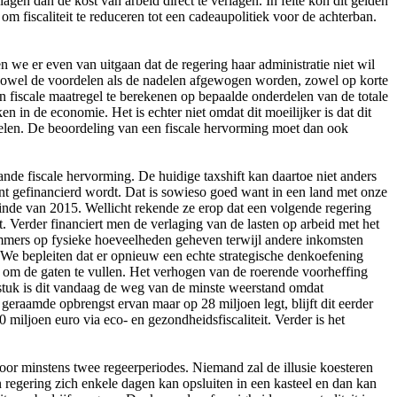
agen dan de kost van arbeid direct te verlagen. In feite kon dit gelden
m fiscaliteit te reduceren tot een cadeaupolitiek voor de achterban.
n we er even van uitgaan dat de regering haar administratie niet wil
dat zowel de voordelen als de nadelen afgewogen worden, zowel op korte
een fiscale maatregel te berekenen op bepaalde onderdelen van de totale
n in de economie. Het is echter niet omdat dit moeilijker is dat dit
spelen. De beoordeling van een fiscale hervorming moet dan ook
ande fiscale hervorming. De huidige taxshift kan daartoe niet anders
ent gefinancierd wordt. Dat is sowieso goed want in een land met onze
 einde van 2015. Wellicht rekende ze erop dat een volgende regering
. Verder financiert men de verlaging van de lasten op arbeid met het
immers op fysieke hoeveelheden geheven terwijl andere inkomsten
. We bepleiten dat er opnieuw een echte strategische denkoefening
 om de gaten te vullen. Het verhogen van de roerende voorheffing
 stuk is dit vandaag de weg van de minste weerstand omdat
geraamde opbrengst ervan maar op 28 miljoen legt, blijft dit eerder
 miljoen euro via eco- en gezondheidsfiscaliteit. Verder is het
voor minstens twee regeerperiodes. Niemand zal de illusie koesteren
 regering zich enkele dagen kan opsluiten in een kasteel en dan kan