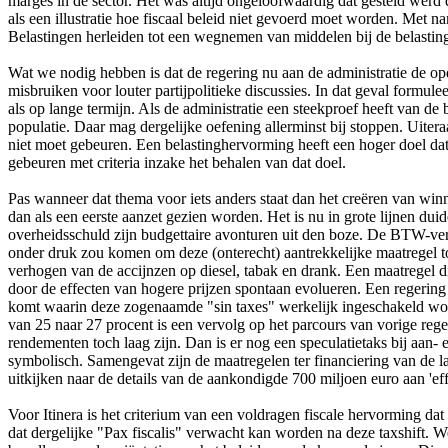
marges in de sector. Het was altijd ongeloofwaardig dat gesteld werd da
als een illustratie hoe fiscaal beleid niet gevoerd moet worden. Met n
Belastingen herleiden tot een wegnemen van middelen bij de belasting
Wat we nodig hebben is dat de regering nu aan de administratie de opd
misbruiken voor louter partijpolitieke discussies. In dat geval formu
als op lange termijn. Als de administratie een steekproef heeft van de
populatie. Daar mag dergelijke oefening allerminst bij stoppen. Uitera
niet moet gebeuren. Een belastinghervorming heeft een hoger doel dat 
gebeuren met criteria inzake het behalen van dat doel.
Pas wanneer dat thema voor iets anders staat dan het creëren van winna
dan als een eerste aanzet gezien worden. Het is nu in grote lijnen du
overheidsschuld zijn budgettaire avonturen uit den boze. De BTW-verla
onder druk zou komen om deze (onterecht) aantrekkelijke maatregel toc
verhogen van de accijnzen op diesel, tabak en drank. Een maatregel 
door de effecten van hogere prijzen spontaan evolueren. Een regering
komt waarin deze zogenaamde "sin taxes" werkelijk ingeschakeld wor
van 25 naar 27 procent is een vervolg op het parcours van vorige reg
rendementen toch laag zijn. Dan is er nog een speculatietaks bij aan-
symbolisch. Samengevat zijn de maatregelen ter financiering van de las
uitkijken naar de details van de aankondigde 700 miljoen euro aan 'eff
Voor Itinera is het criterium van een voldragen fiscale hervorming da
dat dergelijke "Pax fiscalis" verwacht kan worden na deze taxshift. 