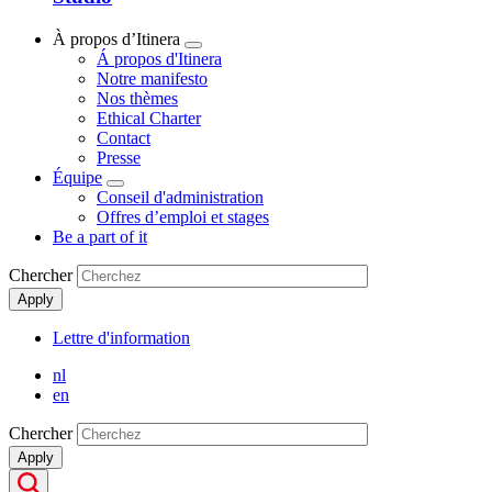
À propos d’Itinera
Show
Á propos d'Itinera
submenu
Notre manifesto
Nos thèmes
Ethical Charter
Contact
Presse
Équipe
Show
Conseil d'administration
submenu
Offres d’emploi et stages
Be a part of it
Chercher
Apply
Lettre d'information
Secondary
nl
Menu
en
Chercher
Apply