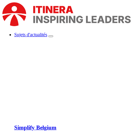
Aller
au
contenu
principal
Sujets d'actualités
Show
Main
submenu
navigation
Simplify Belgium