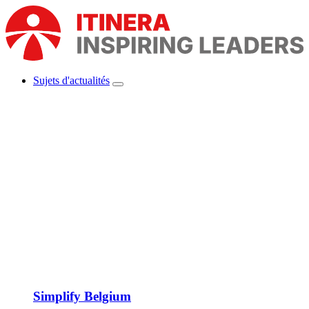
Aller
au
contenu
principal
Sujets d'actualités
Show
Main
submenu
navigation
Simplify Belgium