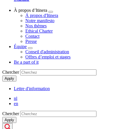
À propos d’Itinera
Show
Á propos d'Itinera
submenu
Notre manifesto
Nos thèmes
Ethical Charter
Contact
Presse
Équipe
Show
Conseil d'administration
submenu
Offres d’emploi et stages
Be a part of it
Chercher
Apply
Lettre d'information
Secondary
nl
Menu
en
Chercher
Apply